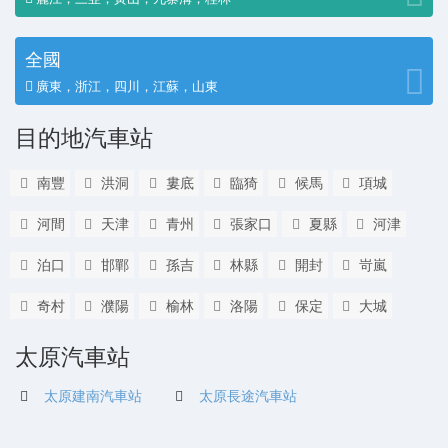
全國
廣東，浙江，四川，江蘇，山東
目的地汽車站
南豐
洪洞
婁底
臨猗
候馬
項城
河間
天津
青州
張家口
夏縣
河津
泊口
邯鄲
孫吉
林縣
開封
岢嵐
奇村
濮陽
榆林
洛陽
保定
大城
太原汽車站
太原建南汽車站
太原長途汽車站