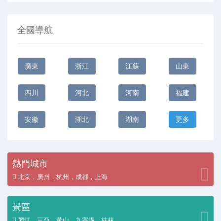
全國導航
廣東
浙江
江蘇
山東
四川
河北
河南
福建
安徽
湖北
湖南
更多
熱門城市
北京，廣州，杭州，成都，上海
景區
麗江，三亞，黃山，九寨溝，桂林