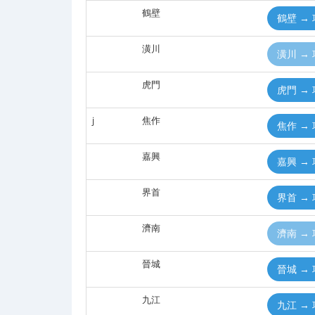
鶴壁
鶴壁 →
潢川
潢川 →
虎門
虎門 →
j
焦作
焦作 →
嘉興
嘉興 →
界首
界首 →
濟南
濟南 →
晉城
晉城 →
九江
九江 →