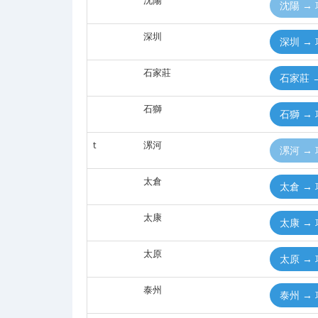
沈陽
沈陽 →
深圳
深圳 →
石家莊
石家莊 
石獅
石獅 →
t
漯河
漯河 →
太倉
太倉 →
太康
太康 →
太原
太原 →
泰州
泰州 →