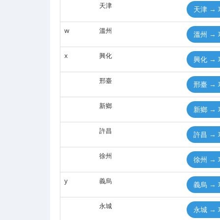
天津
天津 →
w
溫州
溫州 →
x
興化
興化 →
邢臺
邢臺 →
新鄉
新鄉 →
許昌
許昌 →
徐州
徐州 →
y
義烏
義烏 →
永城
永城 →