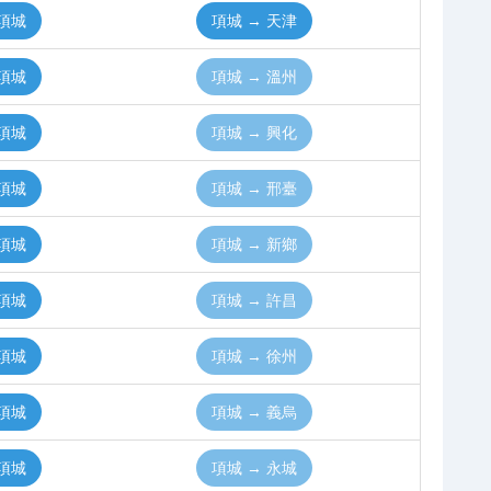
 項城
項城 → 天津
 項城
項城 → 溫州
 項城
項城 → 興化
 項城
項城 → 邢臺
 項城
項城 → 新鄉
 項城
項城 → 許昌
 項城
項城 → 徐州
 項城
項城 → 義烏
 項城
項城 → 永城