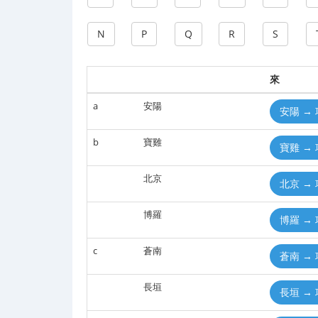
N
P
Q
R
S
來
a
安陽
安陽 →
b
寶雞
寶雞 →
北京
北京 →
博羅
博羅 →
c
蒼南
蒼南 →
長垣
長垣 →