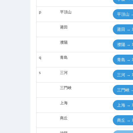
p
平頂山
平頂山 
莆田
莆田 →
濮陽
濮陽 →
q
青島
青島 →
s
三河
三河 →
三門峽
三門峽 
上海
上海 →
商丘
商丘 →