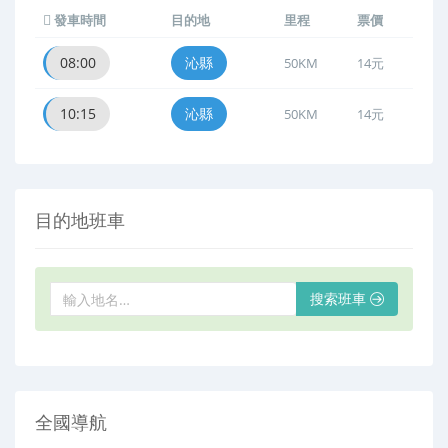
發車時間
目的地
里程
票價
08:00
沁縣
50KM
14元
10:15
沁縣
50KM
14元
目的地班車
搜索班車
全國導航