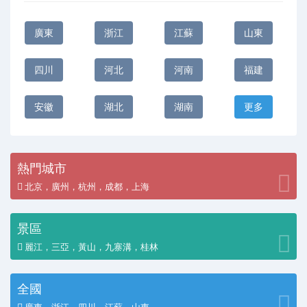
廣東
浙江
江蘇
山東
四川
河北
河南
福建
安徽
湖北
湖南
更多
熱門城市
北京，廣州，杭州，成都，上海
景區
麗江，三亞，黃山，九寨溝，桂林
全國