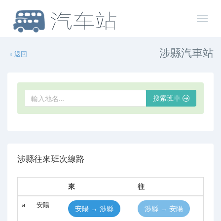
涉縣汽車站
返回
搜索班車
涉縣往來班次線路
來
往
a
安陽
安陽 → 涉縣
涉縣 → 安陽