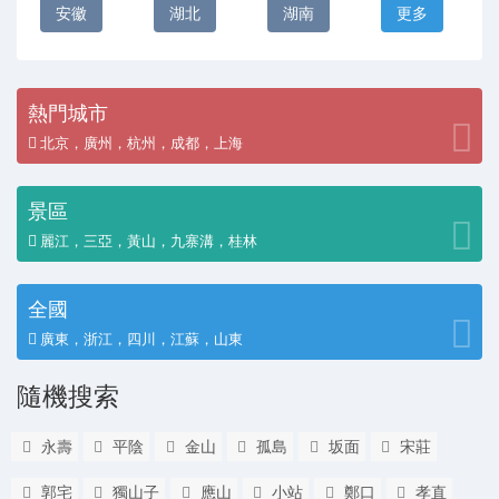
安徽
湖北
湖南
更多
熱門城市
北京，廣州，杭州，成都，上海
景區
麗江，三亞，黃山，九寨溝，桂林
全國
廣東，浙江，四川，江蘇，山東
隨機搜索
永壽
平陰
金山
孤島
坂面
宋莊
郭宅
獨山子
應山
小站
鄭口
孝直