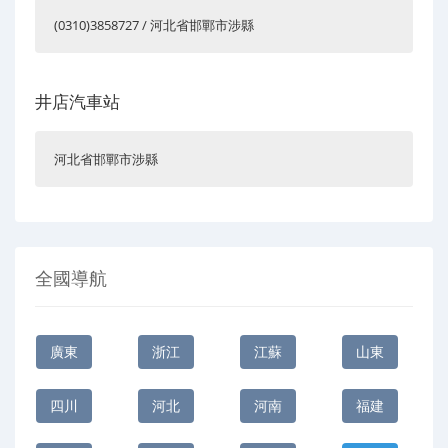
(0310)3858727 / 河北省邯鄲市涉縣
井店汽車站
河北省邯鄲市涉縣
全國導航
廣東
浙江
江蘇
山東
四川
河北
河南
福建