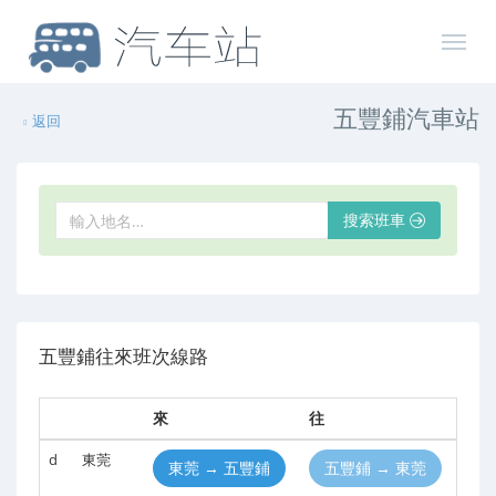
五豐鋪汽車站
返回
搜索班車
五豐鋪往來班次線路
來
往
d
東莞
東莞 → 五豐鋪
五豐鋪 → 東莞