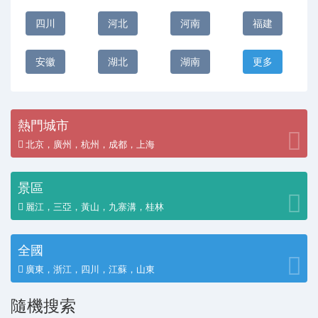
四川
河北
河南
福建
安徽
湖北
湖南
更多
熱門城市
北京，廣州，杭州，成都，上海
景區
麗江，三亞，黃山，九寨溝，桂林
全國
廣東，浙江，四川，江蘇，山東
隨機搜索