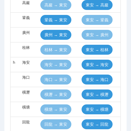
高巖
高巖 → 東安
東安 → 高巖
鞏義
鞏義 → 東安
東安 → 鞏義
廣州
廣州 → 東安
東安 → 廣州
桂林
桂林 → 東安
東安 → 桂林
h
海安
海安 → 東安
東安 → 海安
海口
海口 → 東安
東安 → 海口
橫瀝
橫瀝 → 東安
東安 → 橫瀝
橫塘
橫塘 → 東安
東安 → 橫塘
回龍
回龍 → 東安
東安 → 回龍