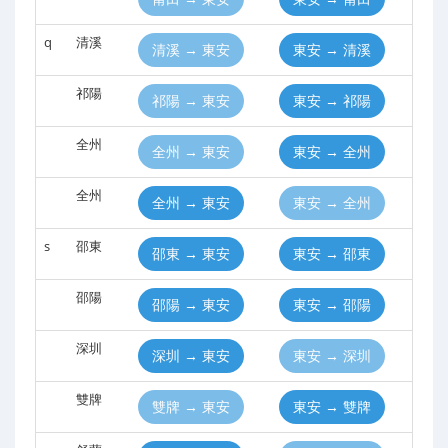
q
清溪
清溪 → 東安
東安 → 清溪
祁陽
祁陽 → 東安
東安 → 祁陽
全州
全州 → 東安
東安 → 全州
全州
全州 → 東安
東安 → 全州
s
邵東
邵東 → 東安
東安 → 邵東
邵陽
邵陽 → 東安
東安 → 邵陽
深圳
深圳 → 東安
東安 → 深圳
雙牌
雙牌 → 東安
東安 → 雙牌