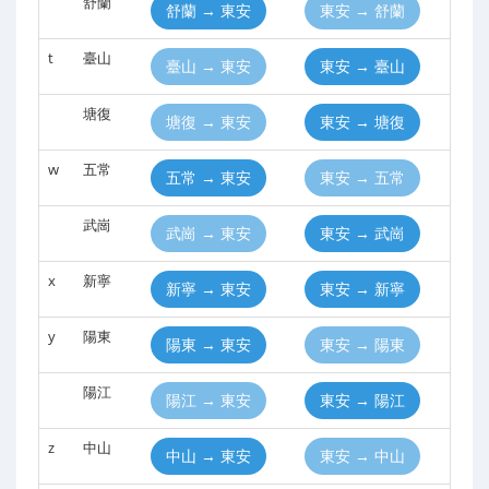
舒蘭
舒蘭 → 東安
東安 → 舒蘭
t
臺山
臺山 → 東安
東安 → 臺山
塘復
塘復 → 東安
東安 → 塘復
w
五常
五常 → 東安
東安 → 五常
武崗
武崗 → 東安
東安 → 武崗
x
新寧
新寧 → 東安
東安 → 新寧
y
陽東
陽東 → 東安
東安 → 陽東
陽江
陽江 → 東安
東安 → 陽江
z
中山
中山 → 東安
東安 → 中山