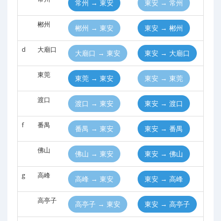
常州 → 東安
東安 → 常州
郴州
郴州 → 東安
東安 → 郴州
d
大廟口
大廟口 → 東安
東安 → 大廟口
東莞
東莞 → 東安
東安 → 東莞
渡口
渡口 → 東安
東安 → 渡口
f
番禺
番禺 → 東安
東安 → 番禺
佛山
佛山 → 東安
東安 → 佛山
g
高峰
高峰 → 東安
東安 → 高峰
高亭子
高亭子 → 東安
東安 → 高亭子