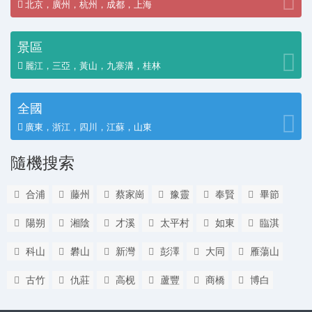
北京，廣州，杭州，成都，上海
景區
麗江，三亞，黃山，九寨溝，桂林
全國
廣東，浙江，四川，江蘇，山東
隨機搜索
合浦
藤州
蔡家崗
豫靈
奉賢
畢節
陽朔
湘陰
才溪
太平村
如東
臨淇
科山
礬山
新灣
彭澤
大同
雁蕩山
古竹
仇莊
高枧
蘆豐
商橋
博白