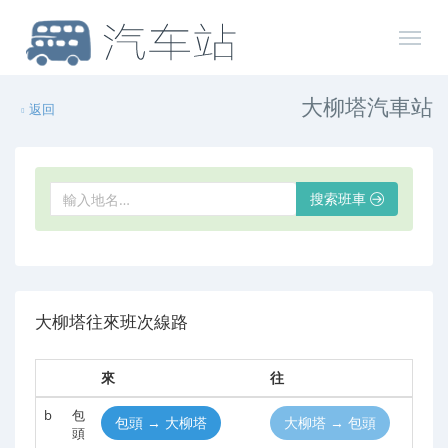
大柳塔汽車站
返回
搜索班車
大柳塔往來班次線路
來
往
b
包
包頭 → 大柳塔
大柳塔 → 包頭
頭